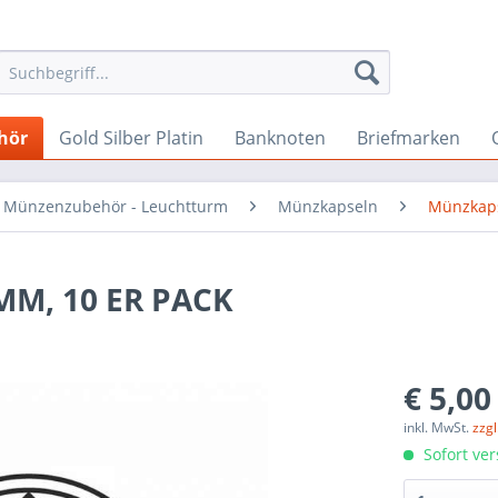
hör
Gold Silber Platin
Banknoten
Briefmarken
Münzenzubehör - Leuchtturm
Münzkapseln
Münzkaps
M, 10 ER PACK
€ 5,00
inkl. MwSt.
zzg
Sofort ver