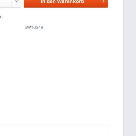
In den
Warenkorb
en
SW10549