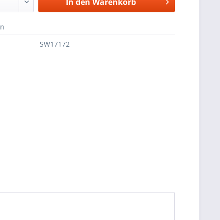
In den
Warenkorb
en
SW17172