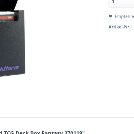
Empfehl
Artikel-Nr.:
d TCG Deck Box Fantasy 370119"