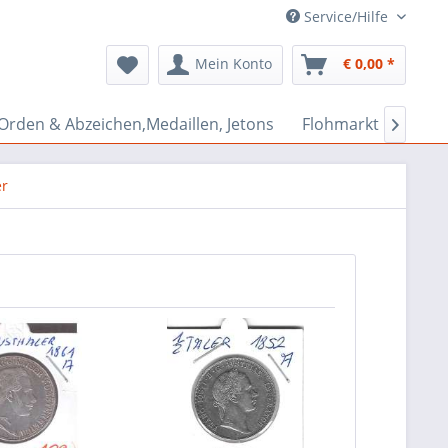
Service/Hilfe
Mein Konto
€ 0,00 *
Orden & Abzeichen,Medaillen, Jetons
Flohmarkt Bazar

er