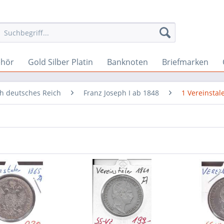
ehör
Gold Silber Platin
Banknoten
Briefmarken
h deutsches Reich
Franz Joseph I ab 1848
1 Vereinstal