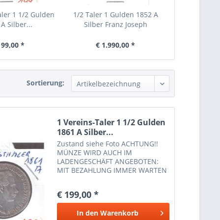
aler 1 1/2 Gulden
1/2 Taler 1 Gulden 1852 A
A Silber...
Silber Franz Joseph
199,00 *
€ 1.990,00 *
Sortierung:
1 Vereins-Taler 1 1/2 Gulden
1861 A Silber...
Zustand siehe Foto ACHTUNG!!
MÜNZE WIRD AUCH IM
LADENGESCHÄFT ANGEBOTEN:
MIT BEZAHLUNG IMMER WARTEN
OB NOCH AUF LAGER IST. DANKE
€ 199,00 *
In den
Warenkorb