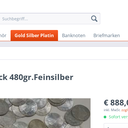
hör
Gold Silber Platin
Banknoten
Briefmarken
ück 480gr.Feinsilber
€ 888,
inkl. MwSt.
zzg
Sofort ver