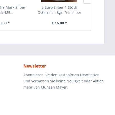
he Mark Silber
5 Euro Silber 1 Stück
25 Schillin
ck 485...
Österreich 8gr. Feinsilber
Silber c
9,00 *
€ 16,00 *
€ 3
Newsletter
Abonnieren Sie den kostenlosen Newsletter
und verpassen Sie keine Neuigkeit oder Aktion
mehr von Münzen Mayer.