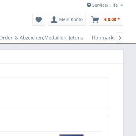
Service/Hilfe
Mein Konto
€ 0,00 *
Orden & Abzeichen,Medaillen, Jetons
Flohmarkt Bazar
