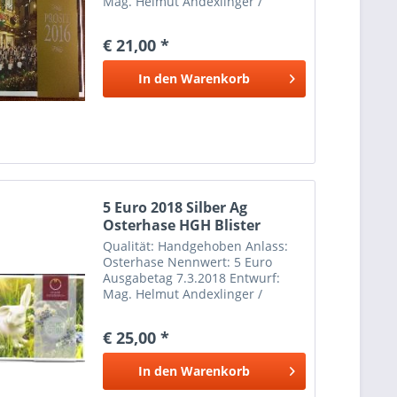
Mag. Helmut Andexlinger /
Herbert Wähner / Durchmesser:
28,50 mm Material: Silber Ag 800
€ 21,00 *
Feingewicht: 8,00 g
Gesamtgewicht: 10,00
In den
Warenkorb
5 Euro 2018 Silber Ag
Osterhase HGH Blister
Qualität: Handgehoben Anlass:
Osterhase Nennwert: 5 Euro
Ausgabetag 7.3.2018 Entwurf:
Mag. Helmut Andexlinger /
Herbert Wähner / Durchmesser:
28,50 mm Material: Silber Ag 800
€ 25,00 *
Feingewicht: 8,00 g
Gesamtgewicht: 10,00
In den
Warenkorb