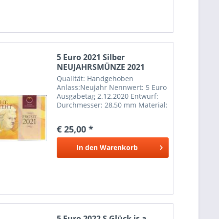
5 Euro 2021 Silber
NEUJAHRSMÜNZE 2021
JANUS
Qualität: Handgehoben
Anlass:Neujahr Nennwert: 5 Euro
Ausgabetag 2.12.2020 Entwurf:
Durchmesser: 28,50 mm Material:
Silber Ag 800 Feingewicht: 8,00 g
Gesamtgewicht: 10,00
€ 25,00 *
In den
Warenkorb
5 Euro 2022 S Glück is a