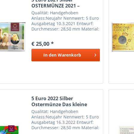
OSTERMÜNZE 2021 –
OSTERKÜKEN
Qualität: Handgehoben
Anlass:Neujahr Nennwert: 5 Euro
Ausgabetag 10.3.2021 Entwurf:
Durchmesser: 28,50 mm Material:
Silber Ag 800 Feingewicht: 8,00 g
Gesamtgewicht: 10,00
€ 25,00 *
In den
Warenkorb
5 Euro 2022 Silber
Ostermünze Das kleine
ich...
Qualität: Handgehoben
Anlass:Neujahr Nennwert: 5 Euro
Ausgabetag 16.3.2022 Entwurf:
Durchmesser: 28,50 mm Material:
Silber Ag 800 Feingewicht: 8,00 g