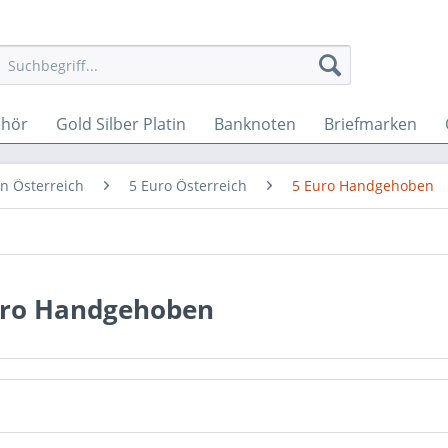
ehör
Gold Silber Platin
Banknoten
Briefmarken
n Österreich
5 Euro Österreich
5 Euro Handgehoben
uro Handgehoben