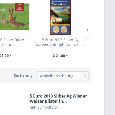
6 Silber Dürers
5 Euro 2003 Silber Ag
5 Euro 2004
trio HGH...
Wasserkraft Hgh ANK Nr. 2b
Erweiter
25,00 *
€ 21,00 *
€ 2
Sortierung:
5 Euro 2013 Silber Ag Wiener
Walzer Blister in...
hgh Symbolfoto