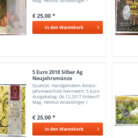
Mag. Helmut Andexlinger /
Herbert Wähner / Durchmesser:
28,50 mm Material: Silber Ag 800
€ 25,00 *
Feingewicht: 8,00 g
Gesamtgewicht: 10,00
In den
Warenkorb
5 Euro 2018 Silber Ag
Neujahrsmünze
Löwenkraft...
Qualität: Handgehoben Anlass:
Jahreswechsel Nennwert: 5 Euro
Ausgabetag: 06.12.2017 Entwurf:
Mag. Helmut Andexlinger /
Herbert Wähner / Durchmesser:
28,50 mm Material: Silber Ag 800
€ 25,00 *
Feingewicht: 8,00 g
Gesamtgewicht: 10,00
In den
Warenkorb