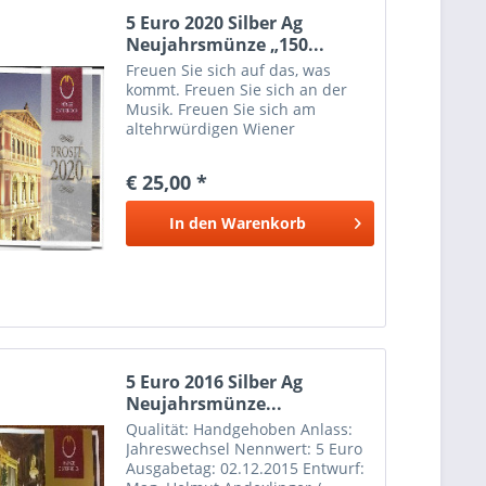
5 Euro 2020 Silber Ag
Neujahrsmünze „150...
Freuen Sie sich auf das, was
kommt. Freuen Sie sich an der
Musik. Freuen Sie sich am
altehrwürdigen Wiener
Musikverein und am ewigjungen
Apollo, der seit 150 Jahren hoch
€ 25,00 *
über den Zuhörern schwebt. Die
Münze lässt das neue Jahr...
In den
Warenkorb
5 Euro 2016 Silber Ag
Neujahrsmünze...
Qualität: Handgehoben Anlass:
Jahreswechsel Nennwert: 5 Euro
Ausgabetag: 02.12.2015 Entwurf: