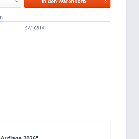
In den
Warenkorb
en
SW16814
Auflage 2026"