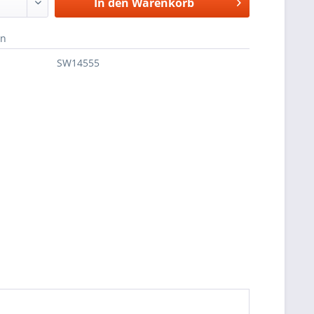
In den
Warenkorb
en
SW14555