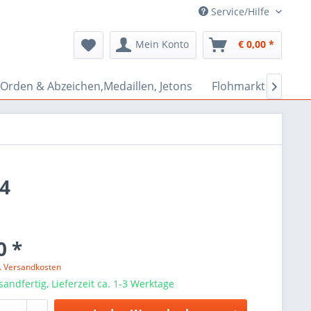
Service/Hilfe
Mein Konto
€ 0,00 *
Orden & Abzeichen,Medaillen, Jetons
Flohmarkt Bazar

64
0 *
l. Versandkosten
sandfertig, Lieferzeit ca. 1-3 Werktage