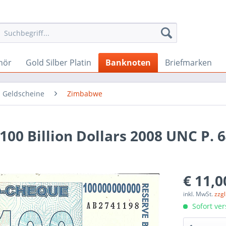
hör
Gold Silber Platin
Banknoten
Briefmarken
 Geldscheine
Zimbabwe
0 Billion Dollars 2008 UNC P. 
€ 11,0
inkl. MwSt.
zzg
Sofort ver