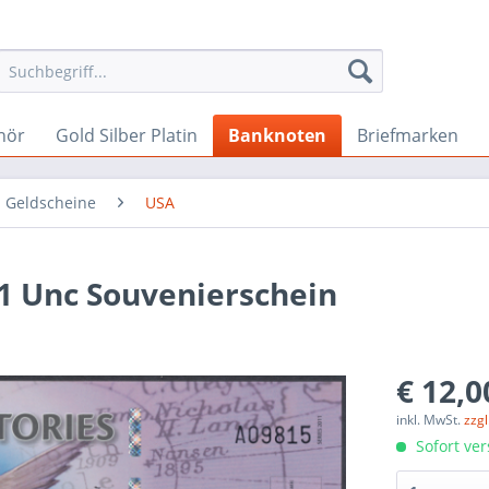
hör
Gold Silber Platin
Banknoten
Briefmarken
 Geldscheine
USA
11 Unc Souvenierschein
€ 12,0
inkl. MwSt.
zzg
Sofort ver