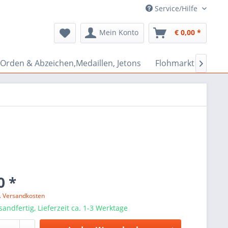
Service/Hilfe
Mein Konto
€ 0,00 *
Orden & Abzeichen,Medaillen, Jetons
Flohmarkt Bazar

0 *
l. Versandkosten
sandfertig, Lieferzeit ca. 1-3 Werktage