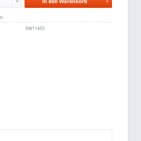
In den
Warenkorb
en
SW11455