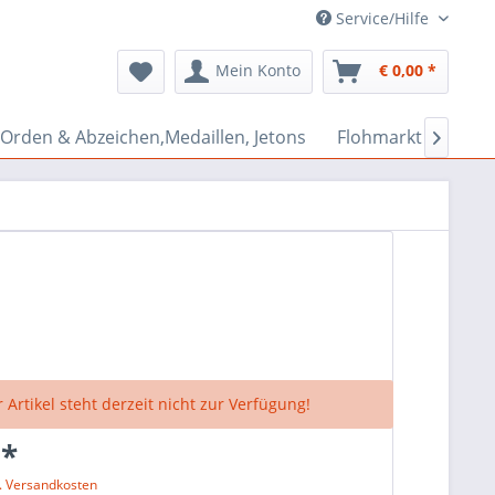
Service/Hilfe
Mein Konto
€ 0,00 *
Orden & Abzeichen,Medaillen, Jetons
Flohmarkt Bazar

 Artikel steht derzeit nicht zur Verfügung!
 *
l. Versandkosten