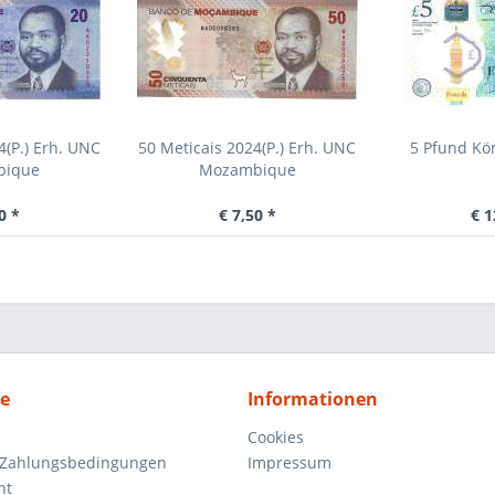
4(P.) Erh. UNC
50 Meticais 2024(P.) Erh. UNC
5 Pfund Kön
bique
Mozambique
0 *
€ 7,50 *
€ 1
ce
Informationen
Cookies
 Zahlungsbedingungen
Impressum
ht