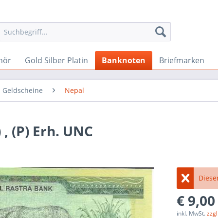
hör
Gold Silber Platin
Banknoten
Briefmarken
 Geldscheine
Nepal
, (P) Erh. UNC
Dieser
€ 9,00
inkl. MwSt.
zzg