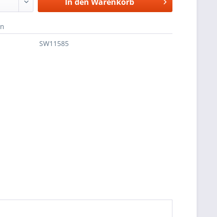
In den
Warenkorb
en
SW11585