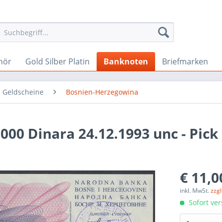
hör
Gold Silber Platin
Banknoten
Briefmarken
 Geldscheine
Bosnien-Herzegowina
00 Dinara 24.12.1993 unc - Pick
€ 11,0
inkl. MwSt.
zzg
Sofort ver