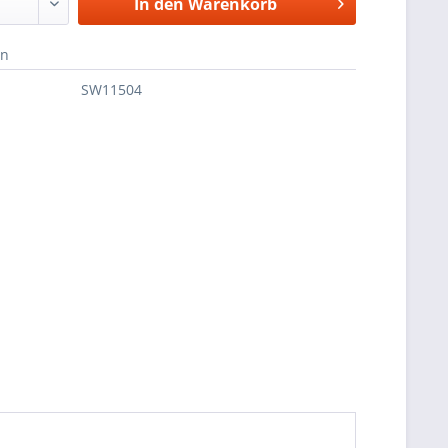
In den
Warenkorb
en
SW11504