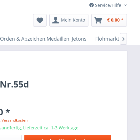
Service/Hilfe
Mein Konto
€ 0,00 *
Orden & Abzeichen,Medaillen, Jetons
Flohmarkt Bazar

 Nr.55d
0 *
l. Versandkosten
sandfertig, Lieferzeit ca. 1-3 Werktage