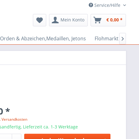
Service/Hilfe
Mein Konto
€ 0,00 *
Orden & Abzeichen,Medaillen, Jetons
Flohmarkt Bazar

0 *
l. Versandkosten
sandfertig, Lieferzeit ca. 1-3 Werktage