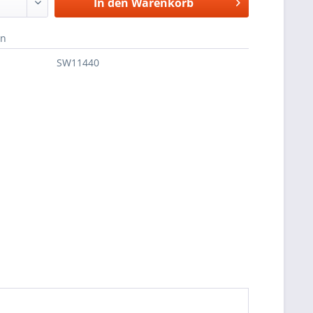
In den
Warenkorb
en
SW11440