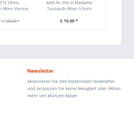
072 Ohne
ANK.Nr.056 A Madame
ANK.Nr.
 Wien Vienna
Tussauds Wien 0 Euro
Schönbrunn
ria...
Schein...
2
*
€ 19,00 *
€ 9,00
€ 100,00 *
Newsletter
Abonnieren Sie den kostenlosen Newsletter
und verpassen Sie keine Neuigkeit oder Aktion
mehr von Münzen Mayer.