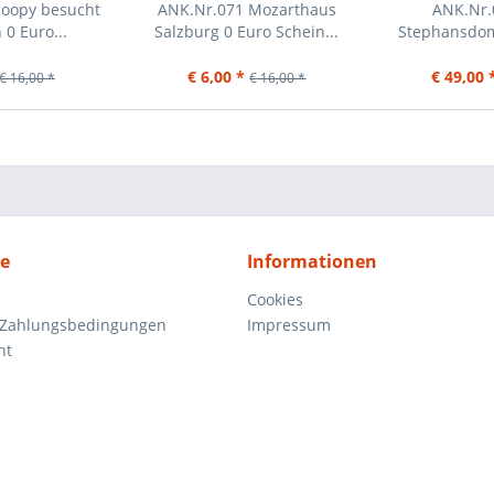
noopy besucht
ANK.Nr.071 Mozarthaus
ANK.Nr.
 0 Euro...
Salzburg 0 Euro Schein...
Stephansdom
Aust
€ 6,00 *
€ 49,00 
€ 16,00 *
€ 16,00 *
ce
Informationen
Cookies
 Zahlungsbedingungen
Impressum
ht