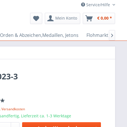
Service/Hilfe
Mein Konto
€ 0,00 *
Orden & Abzeichen,Medaillen, Jetons
Flohmarkt Bazar

023-3
 *
l. Versandkosten
sandfertig, Lieferzeit ca. 1-3 Werktage