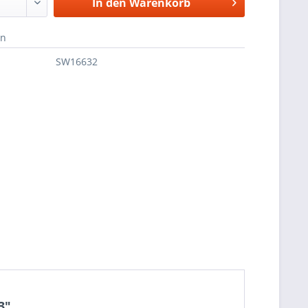
In den
Warenkorb
en
SW16632
3"