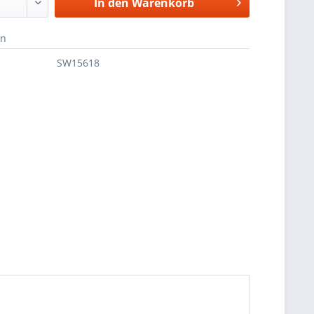
In den
Warenkorb
en
SW15618