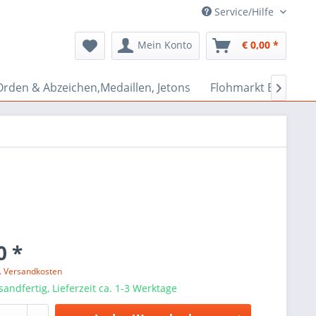
Service/Hilfe
Mein Konto
€ 0,00 *
Orden & Abzeichen,Medaillen, Jetons
Flohmarkt Bazar

0 *
l. Versandkosten
sandfertig, Lieferzeit ca. 1-3 Werktage