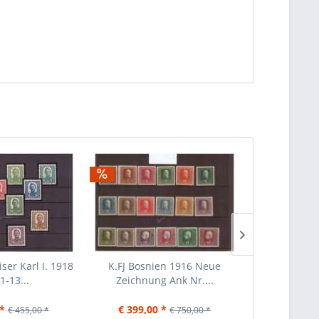
iser Karl I. 1918
K.FJ Bosnien 1916 Neue
150 verschi
1-13...
Zeichnung Ank Nr....
Euro-Brie
*
€ 399,00 *
€ 
€ 455,00 *
€ 750,00 *