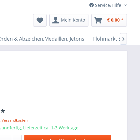
Service/Hilfe
Mein Konto
€ 0,00 *
Orden & Abzeichen,Medaillen, Jetons
Flohmarkt Bazar

 *
l. Versandkosten
sandfertig, Lieferzeit ca. 1-3 Werktage