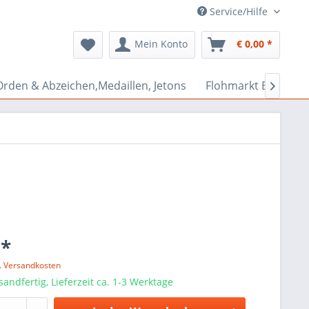
Service/Hilfe
Mein Konto
€ 0,00 *
Orden & Abzeichen,Medaillen, Jetons
Flohmarkt Bazar

 *
l. Versandkosten
sandfertig, Lieferzeit ca. 1-3 Werktage