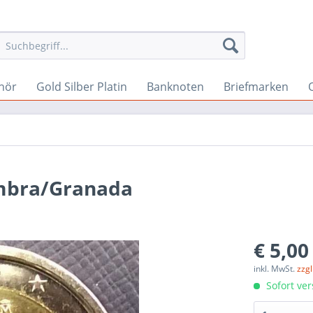
hör
Gold Silber Platin
Banknoten
Briefmarken
ambra/Granada
€ 5,00
inkl. MwSt.
zzg
Sofort ver