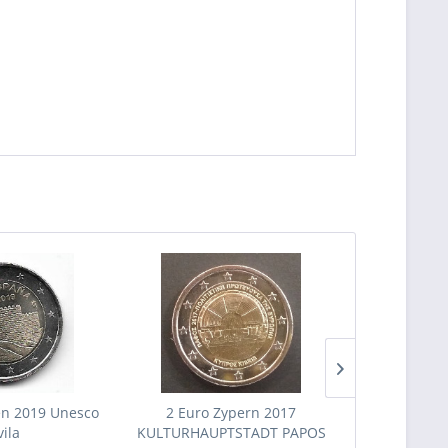
en 2019 Unesco
2 Euro Zypern 2017
2 Euro Spani
vila
KULTURHAUPTSTADT PAPOS
des Kön