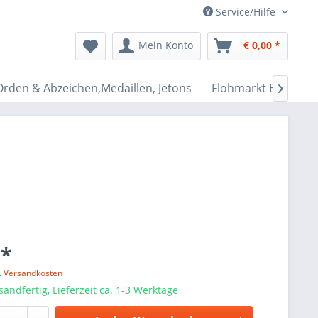
Service/Hilfe
Mein Konto
€ 0,00 *
Orden & Abzeichen,Medaillen, Jetons
Flohmarkt Bazar

 *
l. Versandkosten
sandfertig, Lieferzeit ca. 1-3 Werktage