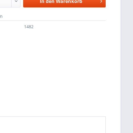
In den
Warenkorb
en
1482