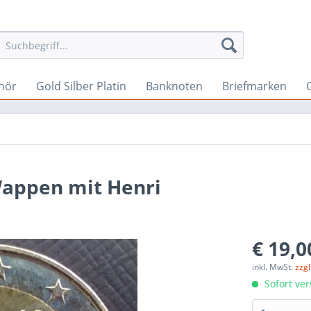
hör
Gold Silber Platin
Banknoten
Briefmarken
appen mit Henri
€ 19,0
inkl. MwSt.
zzg
Sofort ver