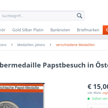
hör
Gold Silber Platin
Banknoten
Briefmarken
tons
Medaillen, Jetons
verschiedene Medaillen
ilbermedaille Papstbesuch in Öst
€ 15,0
inkl. MwSt.
zzg
Sofort ver