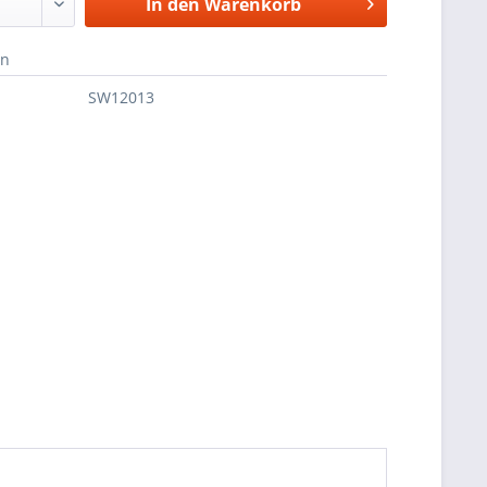
In den
Warenkorb
en
SW12013