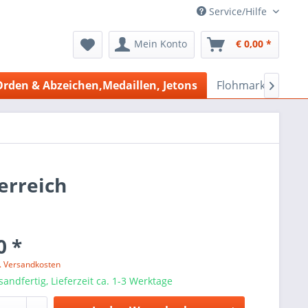
Service/Hilfe
Mein Konto
€ 0,00 *
Orden & Abzeichen,Medaillen, Jetons
Flohmarkt Bazar

erreich
0 *
l. Versandkosten
sandfertig, Lieferzeit ca. 1-3 Werktage