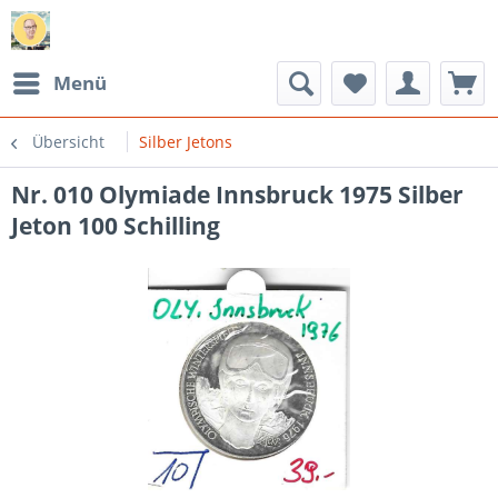
Menü
Übersicht
Silber Jetons
Nr. 010 Olymiade Innsbruck 1975 Silber
Jeton 100 Schilling