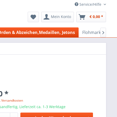
Service/Hilfe
Mein Konto
€ 0,00 *
Orden & Abzeichen,Medaillen, Jetons
Flohmarkt Bazar

0 *
l. Versandkosten
sandfertig, Lieferzeit ca. 1-3 Werktage