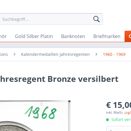
hör
Gold Silber Platin
Banknoten
Briefmarken
tons
Kalendermedaillen Jahresregenten
1960 - 1969
hresregent Bronze versilbert
€ 15,0
inkl. MwSt.
zzg
Sofort ver