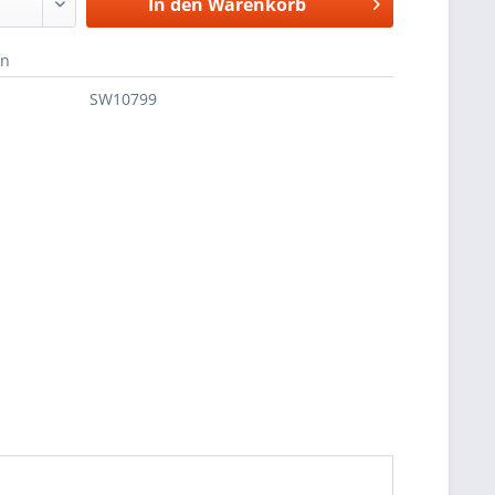
In den
Warenkorb
en
SW10799