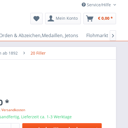
Service/Hilfe
Mein Konto
€ 0,00 *
Orden & Abzeichen,Medaillen, Jetons
Flohmarkt Bazar

n ab 1892
20 Filler
0 *
l. Versandkosten
sandfertig, Lieferzeit ca. 1-3 Werktage