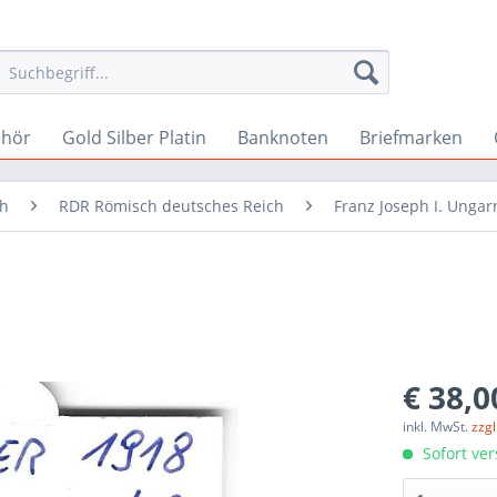
ehör
Gold Silber Platin
Banknoten
Briefmarken
ch
RDR Römisch deutsches Reich
Franz Joseph I. Ungar
€ 38,0
inkl. MwSt.
zzg
Sofort ver