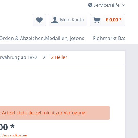
Service/Hilfe
Mein Konto
€ 0,00 *
Orden & Abzeichen,Medaillen, Jetons
Flohmarkt Bazar
enwährung ab 1892
2 Heller
 Artikel steht derzeit nicht zur Verfügung!
00 *
l. Versandkosten