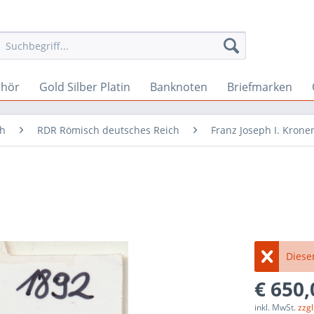
ehör
Gold Silber Platin
Banknoten
Briefmarken
ch
RDR Römisch deutsches Reich
Franz Joseph I. Kron
Dieser
€ 650,
inkl. MwSt.
zzg