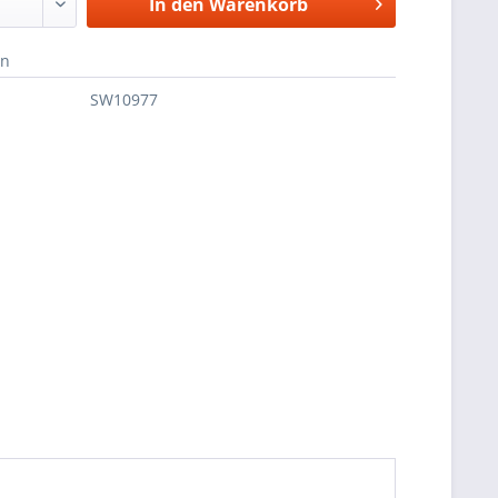
In den
Warenkorb
en
SW10977