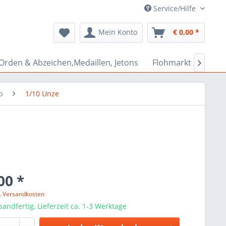
Service/Hilfe
Mein Konto
€ 0,00 *
Orden & Abzeichen,Medaillen, Jetons
Flohmarkt Bazar

o
1/10 Unze
00 *
l. Versandkosten
sandfertig, Lieferzeit ca. 1-3 Werktage