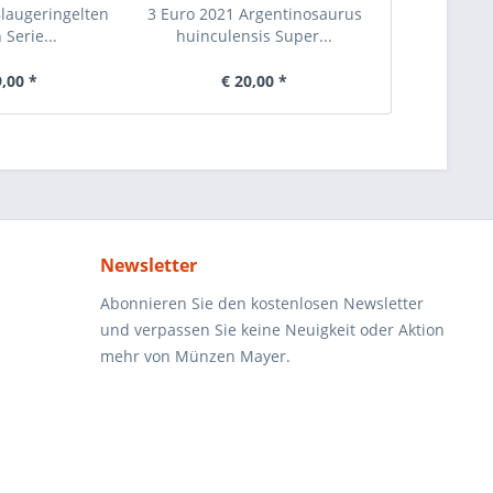
Blaugeringelten
3 Euro 2021 Argentinosaurus
3 Euro 2025
 Serie...
huinculensis Super...
Serie L
9,00 *
€ 20,00 *
€ 
Newsletter
Abonnieren Sie den kostenlosen Newsletter
und verpassen Sie keine Neuigkeit oder Aktion
mehr von Münzen Mayer.