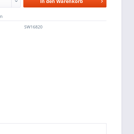
In den
Warenkorb
en
SW16820