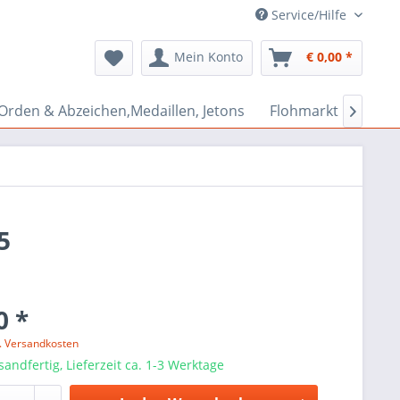
Service/Hilfe
Mein Konto
€ 0,00 *
Orden & Abzeichen,Medaillen, Jetons
Flohmarkt Bazar

5
0 *
l. Versandkosten
sandfertig, Lieferzeit ca. 1-3 Werktage