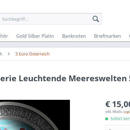
ehör
Gold Silber Platin
Banknoten
Briefmarken
ch
3 Euro Österreich
 Serie Leuchtende Meereswelten 
€ 15,0
inkl. MwSt.
zzg
Sofort ver