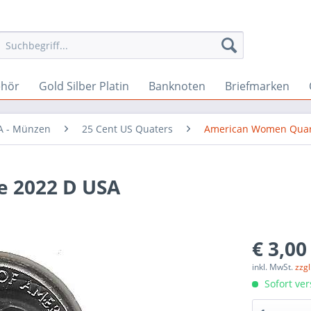
ehör
Gold Silber Platin
Banknoten
Briefmarken
A - Münzen
25 Cent US Quaters
American Women Quar
ide 2022 D USA
€ 3,00
inkl. MwSt.
zzg
Sofort ver