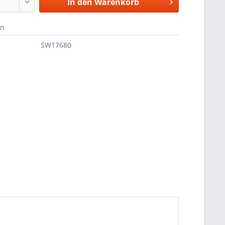
In den
Warenkorb
en
SW17680