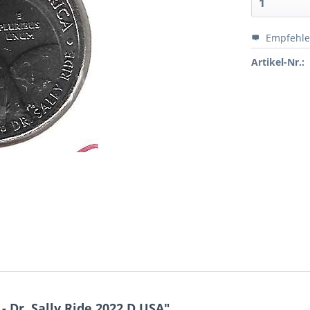
Empfehl
Artikel-Nr.:
- Dr. Sally Ride 2022 D USA"