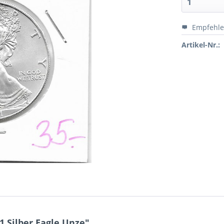
Empfehl
Artikel-Nr.:
1 Silber Eagle Unze"