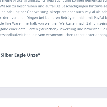
d meine Artikel grundsätzlich gebraucht und können dementspre
m Wissen zu beschreiben und auffällige Beschädigungen hinzuweis
eine Zahlung per Überweisung, akzeptiere aber auch PayPal als Za
der - vor allen Dingen bei kleineren Beträgen - nicht mit PayPal b
rsende Ihre Ware innerhalb von wenigen Werktagen nach Zahlungseing
bgabe einer detaillierten (Sternchen)-Bewertung und bewerten Sie 
ersandlaufzeit ist allein vom verantwortlichen Dienstleister abhäng
 Silber Eagle Unze"