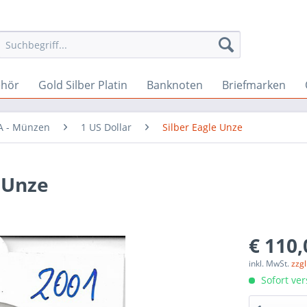
ehör
Gold Silber Platin
Banknoten
Briefmarken
A - Münzen
1 US Dollar
Silber Eagle Unze
e Unze
€ 110,
inkl. MwSt.
zzg
Sofort ver