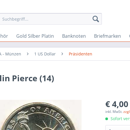
ehör
Gold Silber Platin
Banknoten
Briefmarken
A - Münzen
1 US Dollar
Präsidenten
in Pierce (14)
€ 4,00
inkl. MwSt.
zzg
Sofort ver