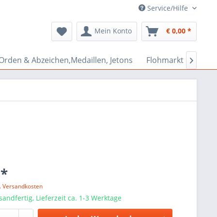
Service/Hilfe
Mein Konto
€ 0,00 *
Orden & Abzeichen,Medaillen, Jetons
Flohmarkt Bazar

 *
l. Versandkosten
sandfertig, Lieferzeit ca. 1-3 Werktage