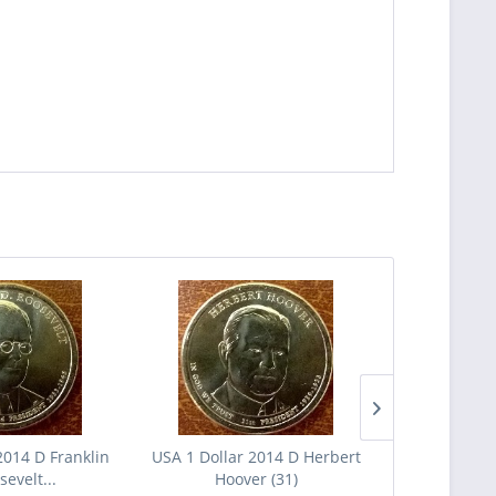
2014 D Franklin
USA 1 Dollar 2014 D Herbert
USA 1 Dolla
sevelt...
Hoover (31)
Cool