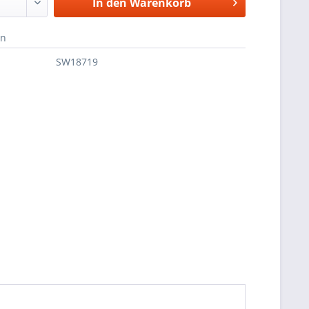
In den
Warenkorb
en
SW18719