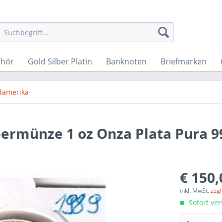
ehör
Gold Silber Platin
Banknoten
Briefmarken
damerika
bermünze 1 oz Onza Plata Pura 9
€ 150,
inkl. MwSt.
zzg
Sofort ver