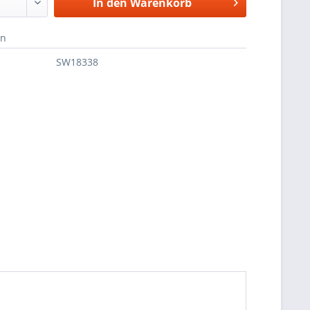
In den
Warenkorb
en
SW18338