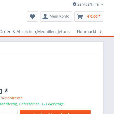
Service/Hilfe
Mein Konto
€ 0,00 *
Orden & Abzeichen,Medaillen, Jetons
Flohmarkt Bazar

0 *
l. Versandkosten
sandfertig, Lieferzeit ca. 1-3 Werktage