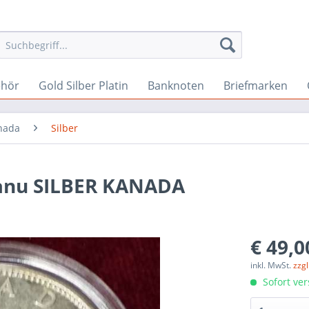
ehör
Gold Silber Platin
Banknoten
Briefmarken
nada
Silber
anu SILBER KANADA
€ 49,0
inkl. MwSt.
zzg
Sofort ver