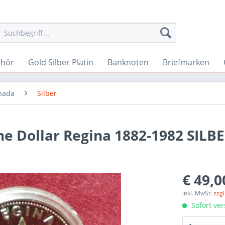
ehör
Gold Silber Platin
Banknoten
Briefmarken
nada
Silber
e Dollar Regina 1882-1982 SILB
€ 49,0
inkl. MwSt.
zzg
Sofort ver