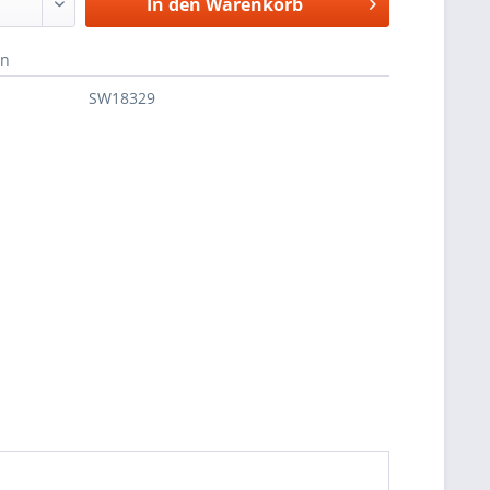
In den
Warenkorb
en
SW18329