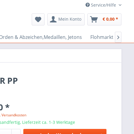
Service/Hilfe
Mein Konto
€ 0,00 *
Orden & Abzeichen,Medaillen, Jetons
Flohmarkt Bazar

ER PP
0 *
l. Versandkosten
sandfertig, Lieferzeit ca. 1-3 Werktage