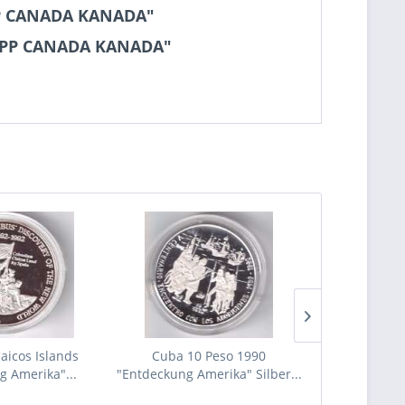
 PP CANADA KANADA"
ER PP CANADA KANADA"
aicos Islands
Cuba 10 Peso 1990
2024 - 50 Eu
g Amerika"...
"Entdeckung Amerika" Silber...
(