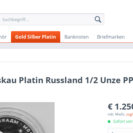
hör
Gold Silber Platin
Banknoten
Briefmarken
au Platin Russland 1/2 Unze PP
€ 1.25
inkl. MwSt.
zzg
Sofort ver