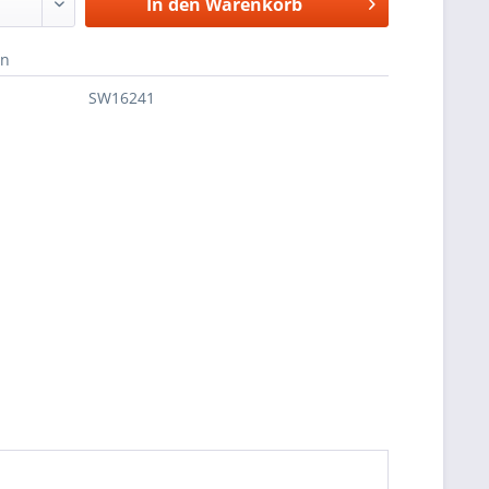
In den
Warenkorb
en
SW16241