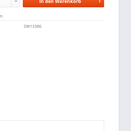
In den
Warenkorb
en
SW13386