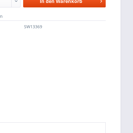
In den
Warenkorb
en
SW13369