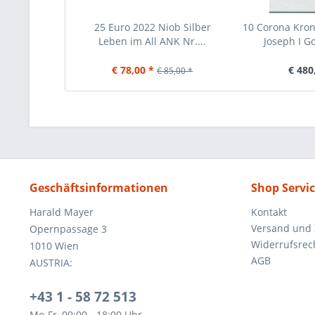
25 Euro 2022 Niob Silber
10 Corona Kro
Leben im All ANK Nr....
Joseph I Go
€ 78,00 *
€ 480
€ 85,00 *
Geschäftsinformationen
Shop Servi
Harald Mayer
Kontakt
Versand und
Opernpassage 3
Widerrufsrec
1010 Wien
AGB
AUSTRIA:
+43 1 - 58 72 513
Mo-Fr, 09:00 - 18:00 Uhr