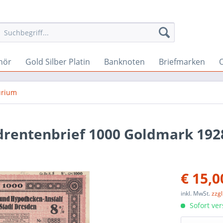
hör
Gold Silber Platin
Banknoten
Briefmarken
O
rium
drentenbrief 1000 Goldmark 192
€ 15,0
inkl. MwSt.
zzg
Sofort ver