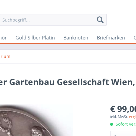
hör
Gold Silber Platin
Banknoten
Briefmarken
O
rium
er Gartenbau Gesellschaft Wien, 
€ 99,0
inkl. MwSt.
zzg
Sofort ver