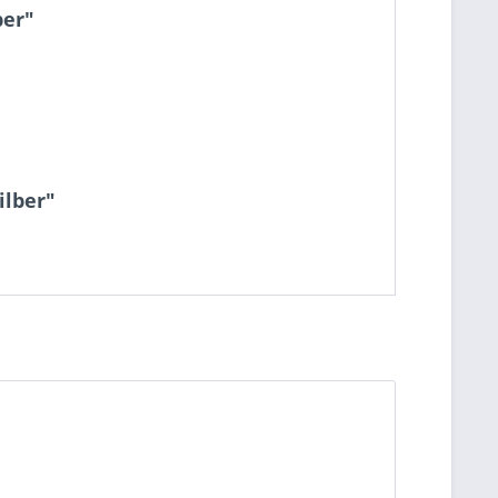
ber"
ilber"