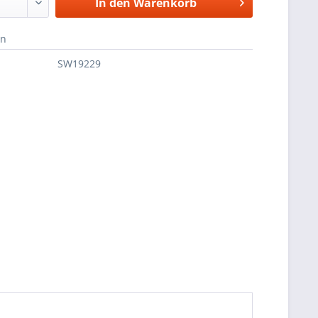
In den
Warenkorb
en
SW19229