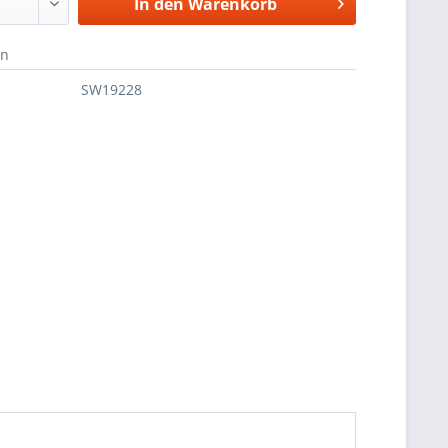
In den
Warenkorb
en
SW19228