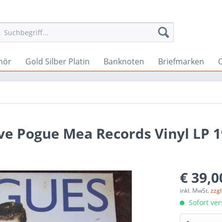
hör
Gold Silber Platin
Banknoten
Briefmarken
O
ve Pogue Mea Records Vinyl LP 
€ 39,0
inkl. MwSt.
zzg
Sofort ver