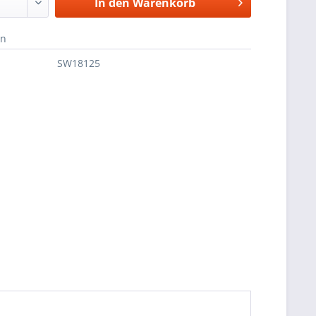
In den
Warenkorb
en
SW18125