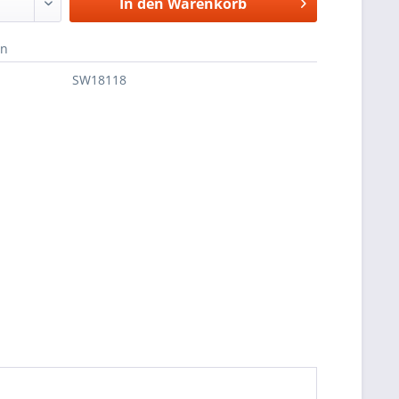
In den
Warenkorb
en
SW18118