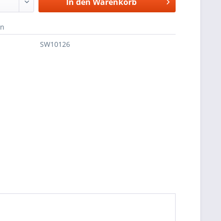
In den
Warenkorb
en
SW10126