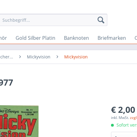
hör
Gold Silber Platin
Banknoten
Briefmarken
O
cher...
Mickyvision
Mickyvision
1977
€ 2,00
inkl. MwSt.
zzg
Sofort ver