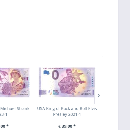
Michael Strank
USA King of Rock and Roll Elvis
USA i Love 
23-1
Presley 2021-1
,00 *
€ 39,00 *
€ 