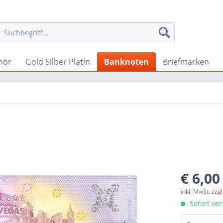
hör
Gold Silber Platin
Banknoten
Briefmarken
€ 6,00
inkl. MwSt.
zzg
Sofort ver