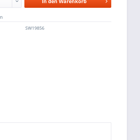
In den
Warenkorb
en
SW19856