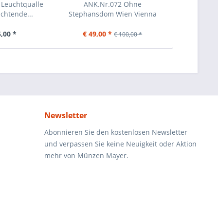
 Leuchtqualle
ANK.Nr.072 Ohne
20 Schill
uchtende...
Stephansdom Wien Vienna
Bruck
Austria...
5,00 *
€ 49,00 *
€ 
€ 100,00 *
Newsletter
Abonnieren Sie den kostenlosen Newsletter
und verpassen Sie keine Neuigkeit oder Aktion
mehr von Münzen Mayer.