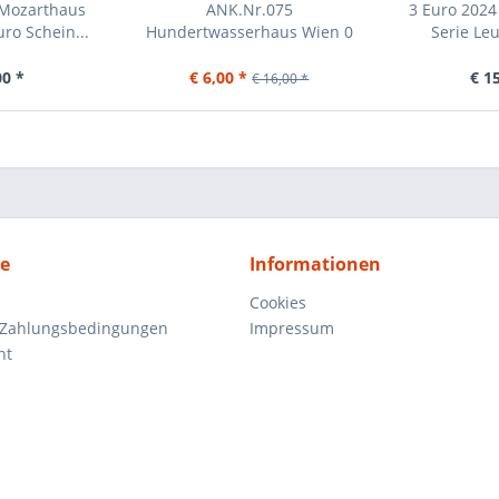
 Mozarthaus
ANK.Nr.075
3 Euro 2024
ro Schein...
Hundertwasserhaus Wien 0
Serie Le
Euro Schein...
00 *
€ 6,00 *
€ 1
€ 16,00 *
ce
Informationen
Cookies
 Zahlungsbedingungen
Impressum
ht