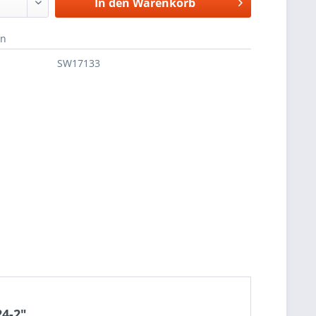
In den
Warenkorb
en
SW17133
4-2"