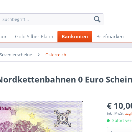
hör
Gold Silber Platin
Banknoten
Briefmarken
 Sovenierscheine
Österreich
Nordkettenbahnen 0 Euro Schein
€ 10,0
inkl. MwSt.
zzg
Sofort ver