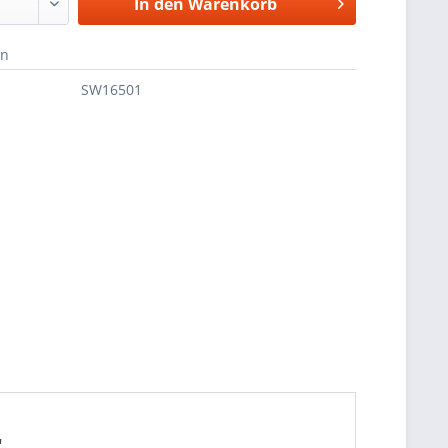
In den
Warenkorb
en
SW16501
"