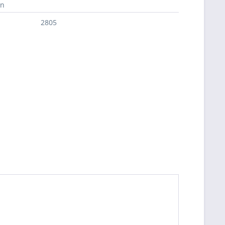
en
2805