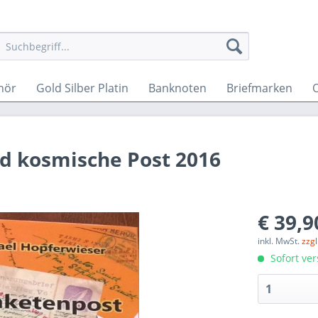
hör
Gold Silber Platin
Banknoten
Briefmarken
O
d kosmische Post 2016
€ 39,9
inkl. MwSt.
zzg
Sofort ver